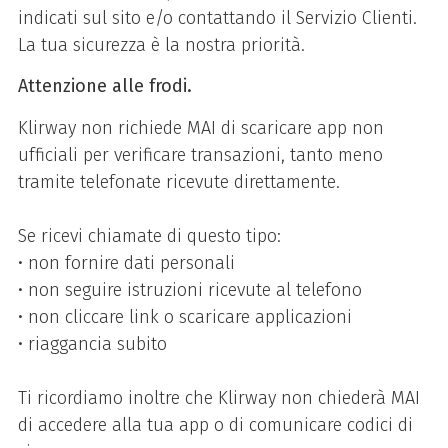
POS
indicati sul sito e/o contattando il Servizio Clienti.
cordless/Bluetooth:
La tua sicurezza è la nostra priorità.
POS collegato alla
rete telefonica
Attenzione alle frodi.
tradizionale, ma
utilizzabile senza
Klirway non richiede MAI di scaricare app non
fili.
ufficiali per verificare transazioni, tanto meno
POS GSM: POS per
tramite telefonate ricevute direttamente.
chi ha la necessità
di accettare
Se ricevi chiamate di questo tipo:
frequentemente
• non fornire dati personali
pagamenti senza
vincoli di mobilità o
• non seguire istruzioni ricevute al telefono
non dispone della
• non cliccare link o scaricare applicazioni
rete fissa.
• riaggancia subito
Tutti i POS sono di
Ti ricordiamo inoltre che Klirway non chiederà MAI
ultima generazione e
di accedere alla tua app o di comunicare codici di
supportano la