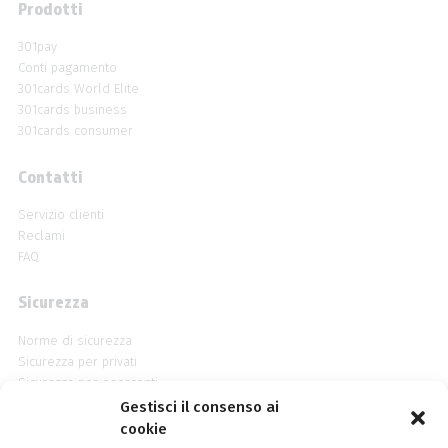
Prodotti
301pay
Conti pagamento
301cards World Elite
301cards business
301cards consumer
Contatti
Servizio clienti
Reclami
FAQ
Sicurezza
Norme di sicurezza
Sicurezza per privati
Sicurezza per esercenti
Blocca la carta
Gestisci il consenso ai
PSD2 API
cookie