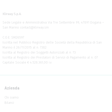
Klirway S.p.A.
Sede Legale e Amministrativa Via Tre Settembre 99, 47891 Dogana –
San Marino
contact@klirway.sm
C.O.E. SM26597
Iscritta nel Pubblico Registro delle Società della Repubblica di San
Marino il 26/11/2015 al n. 7382
Iscritta al Registro dei Soggetti Autorizzati al n. 73
Iscritta al Registro dei Prestatori di Servizi di Pagamento al n. 07
Capitale Sociale € 4.528.361,00 i.v.
Azienda
Chi siamo
Bilanci