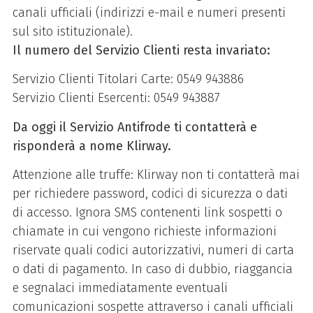
canali ufficiali (indirizzi e-mail e numeri presenti
Per il punto
sul sito istituzionale).
Vendita
Il numero del Servizio Clienti resta invariato:
Klirway offre agli
Servizio Clienti Titolari Carte:
0549 943886
Esercenti con punti
Servizio Clienti Esercenti:
0549 943887
vendita fisici un’ampia
gamma di modelli e
Da oggi il Servizio Antifrode ti contatterà e
soluzioni POS per
risponderà a nome Klirway.
consentire di accettare
Attenzione alle truffe: Klirway non ti contatterà mai
tutte le carte di
per richiedere password, codici di sicurezza o dati
pagamento dei circuiti
di accesso. Ignora SMS contenenti link sospetti o
Mastercard e Visa.
chiamate in cui vengono richieste informazioni
POS tradizionale:
riservate quali codici autorizzativi, numeri di carta
POS collegato alla
o dati di pagamento. In caso di dubbio, riaggancia
rete telefonica
e segnalaci immediatamente eventuali
tradizionale/ADSL
comunicazioni sospette attraverso i canali ufficiali